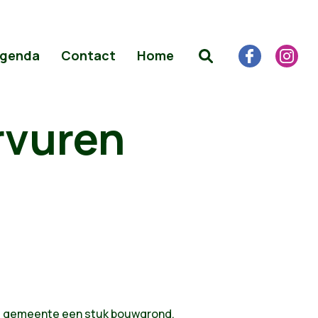
genda
Contact
Home
rvuren
de gemeente een stuk bouwgrond.