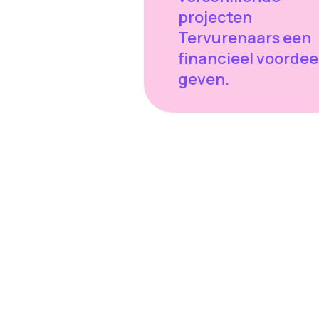
projecten
Tervurenaars een
financieel voordeel
geven.