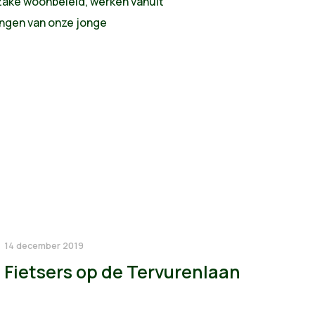
nzake woonbeleid, werken vanuit
angen van onze jonge
14 december 2019
Fietsers op de Tervurenlaan