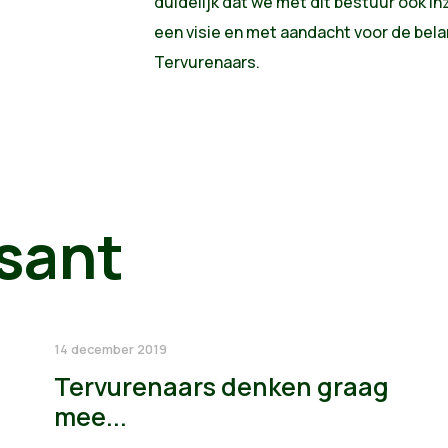
duidelijk dat we met dit bestuur ook i
een visie en met aandacht voor de bel
Tervurenaars.
sant
14 december 2019
Tervurenaars denken graag
mee...