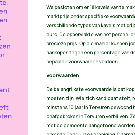
te,
We besloten om er 18 kavels van te ma
sen
marktprijs onder specifieke voorwaarde
 en
verschillende types van kavels met pri
euro. De oppervlakte van het perceel 
t
precieze prijs. Op die manier kunnen j
jzen
aankopen tegen een percentage van de w
or
bepaalde voorwaarden voldoen.
Voorwaarden
dent
De belangrijkste voorwaarde is dat kop
moeten zijn. Wie zich kandidaat stelt, 
eft
minstens 10 jaar in Tervuren gewoond 
oten
onafgebroken in Tervuren verblijven. Z
met de gemeente aangetoond worden 
erkende Tervuurse vereniging. Daarnaa