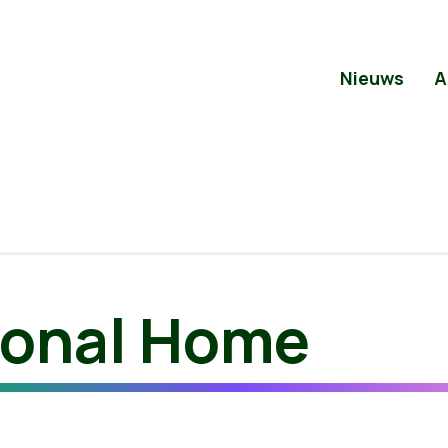
Nieuws
A
tional Home