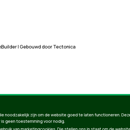
nBuilder
| Gebouwd door
Tectonica
ie noodzakelijk zijn om de website goed te laten functioneren. Dez
 is geen toestemming voor nodig.
bruik van marketingcookies. Die stellen ons in staat om de websit