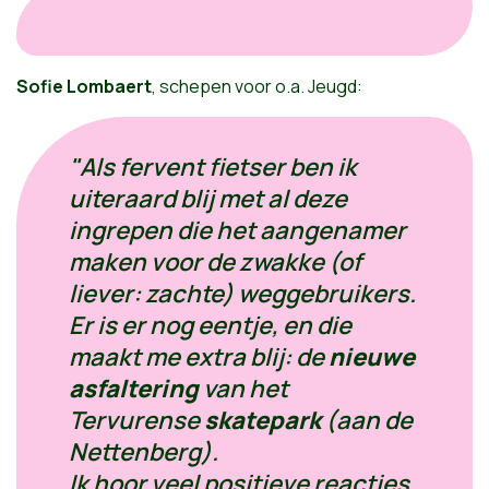
Sofie Lombaert
, schepen voor o.a. Jeugd:
"Als fervent fietser ben ik
uiteraard blij met al deze
ingrepen die het aangenamer
maken voor de zwakke (of
liever: zachte) weggebruikers.
Er is er nog eentje, en die
maakt me extra blij: de
nieuwe
asfaltering
van het
Tervurense
skatepark
(aan de
Nettenberg).
Ik hoor veel positieve reacties