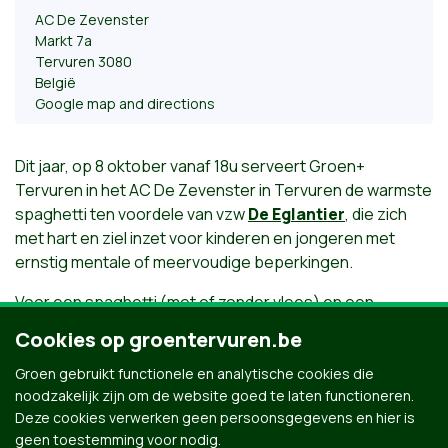
AC De Zevenster
Markt 7a
Tervuren 3080
België
Google map and directions
Dit jaar, op 8 oktober vanaf 18u serveert Groen+
Tervuren in het AC De Zevenster in Tervuren de warmste
spaghetti ten voordele van vzw
De Eglantier
,
die zich
met hart en ziel inzet voor
kinderen en jongeren met
ernstig mentale of meervoudige beperkingen.
Voor een spaghetti (met of zonder vlees) en een
dessert betaal je aan de kassa €15 (kinderen €10).
Cookies op groentervuren.be
In voorverkoop kost een ticket €12,5 (kinderen €7,5).
Groen gebruikt functionele en analytische cookies die
Verzeker je plaats en schrijf je
hier
in!
noodzakelijk zijn om de website goed te laten functioneren.
Deze cookies verwerken geen persoonsgegevens en hier is
Aagje Eckelmans
Posted by
on
geen toestemming voor nodig.