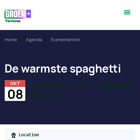
Home
Agenda
Evenementen
De warmste spaghetti
OKT
08 Oktober 2022 / 06:00 PM tot
08
11:00 PM
Location