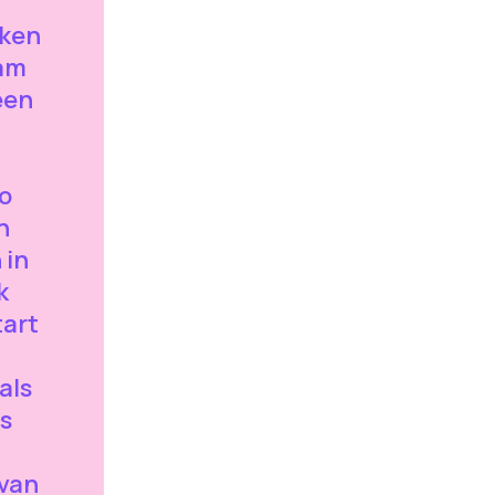
aken
eam
een
o
n
 in
k
tart
als
s
 van