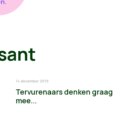
en.
sant
14 december 2019
Tervurenaars denken graag
mee...