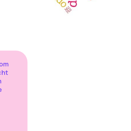
kom
cht
n
e