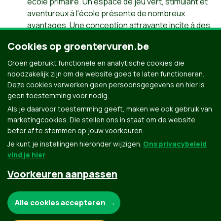
école primaire. Un espace de jeu vert, stimulant et
aventureux à l'école présente de nombreux
avantages. Une conception attrayante incite à des
jeux variés : escalade, course, saut. Des recoins
Cookies op groentervuren.be
intimes invitent aux jeux de rôle et à l'imagination.
Les enfants peuvent également y trouver un
Groen gebruikt functionele en analytische cookies die
endroit pour se reposer.
noodzakelijk zijn om de website goed te laten functioneren.
Deze cookies verwerken geen persoonsgegevens en hier is
Revenir à la table des matières
geen toestemming voor nodig.
Als je daarvoor toestemming geeft, maken we ook gebruik van
marketingcookies. Die stellen ons in staat om de website
beter af te stemmen op jouw voorkeuren.
Je kunt je instellingen hieronder wijzigen.
Ons privacybeleid
vind je hier
.
Voorkeuren aanpassen
Groen.be
Noodzakelijke cookies:
Alle cookies accepteren
Contact
Privacybeleid