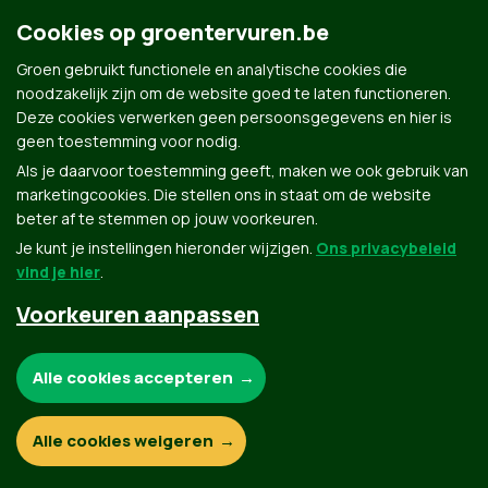
Hier navigieren
, um das Programm von Groen+ für die
Wahlen im Oktober 2024 in Ihrer Sprache
Cookies op groentervuren.be
kennenzulernen.
Groen gebruikt functionele en analytische cookies die
noodzakelijk zijn om de website goed te laten functioneren.
Deze cookies verwerken geen persoonsgegevens en hier is
geen toestemming voor nodig.
Als je daarvoor toestemming geeft, maken we ook gebruik van
marketingcookies. Die stellen ons in staat om de website
beter af te stemmen op jouw voorkeuren.
Je kunt je instellingen hieronder wijzigen.
Groen.be
Ons privacybeleid
vind je hier
.
Voorkeuren aanpassen
Contact
Privacybeleid
Noodzakelijke cookies:
Alle cookies accepteren
© Copyright Groen 2026 | Gemaakt met
NationBuilder
| Gebouwd door
Tectonica
Functionele en analytische cookies:
Alle cookies weigeren