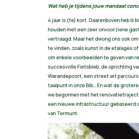
Wat heb je tijdens jouw mandaat con
4 jaar is (te) kort. Daarenboven heb ik 
houden met een zeer onvoorziene gast:
vertraagd. Maar het dwong ons ook om c
te vinden, zoals kunst in de etalages of 
om enkele voorbeelden te geven van rea
succesvolle Fietsbieb, de oprichting va
Warandepoort, een street art parcours,
taalpunt in onze Bib… En wat de grotere
we begonnen met het renovatietraject
een nieuwe infrastructuur gebaseerd o
van Termunt.