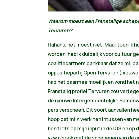
Waarom moest een Franstalige schepe
Tervuren?
Hahaha, het moest niet! Maar toen ik h
worden, heb ik duidelijk voor cultuur g
coalitiepartners dankbaar dat ze mij d
oppositiepartij Open Tervuren (nieuw
had het daarmee moeilijk en vond het 
Franstalig profiel Tervuren zou vertege
de nieuwe Intergemeentelijke Samenwer
pers verscheen. Dit soort aanvallen he
hoop dat mijn werk hen intussen van me
ben trots op mijn input in de IGS en o
vzw alsook met de schepenen van de an