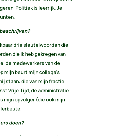
ren. Politiek is leerrijk. Je
unten.
beschrijven?
jkbaar drie sleutelwoorden die
rden die ik heb gekregen van
ge, de medewerkers van de
op mijn beurt mijn collega's
j staan: die van mijn fractie
st Vrije Tijd, de administratie
s mijn opvolger (die ook mijn
llerbeste.
eukers doen?