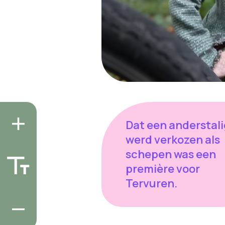
Dat een anderstal
werd verkozen als
schepen was een
première voor
Tervuren.