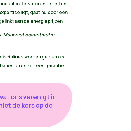
daat in Tervuren in te zetten.
expertise ligt, gaat nu door een
s gelinkt aan de energieprijzen…
. Maar niet essentieel in
disciplines worden gezien als
 banen op en zijn een garantie
wat ons verenigt in
niet de kers op de