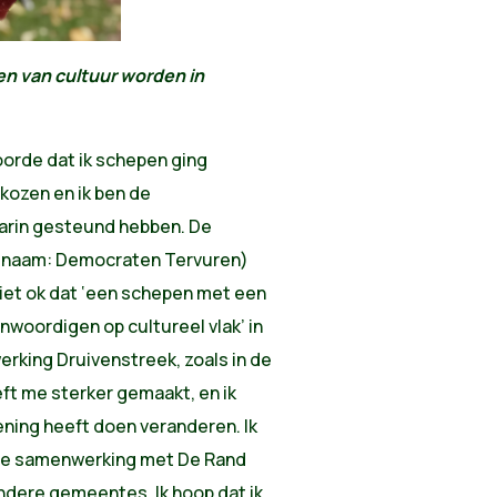
n van cultuur worden in
oorde dat ik schepen ging
ekozen en ik ben de
aarin gesteund hebben. De
e naam: Democraten Tervuren)
niet ok dat ‘een schepen met een
nwoordigen op cultureel vlak’ in
king Druivenstreek, zoals in de
eft me sterker gemaakt, en ik
ning heeft doen veranderen. Ik
p de samenwerking met De Rand
dere gemeentes. Ik hoop dat ik