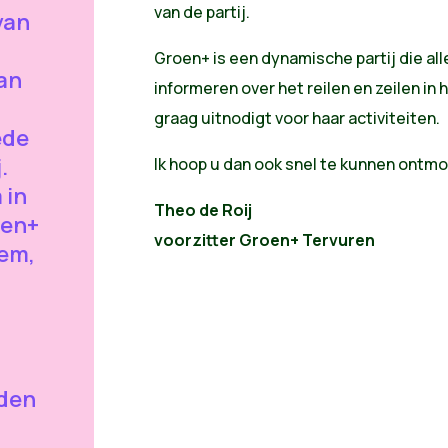
van de partij.
 van
Groen+ is een dynamische partij die all
an
informeren over het reilen en zeilen i
graag uitnodigt voor haar activiteiten.
ede
.
Ik hoop u dan ook snel te kunnen ontm
 in
Theo de Roij
oen+
voorzitter Groen+ Tervuren
eem,
eden