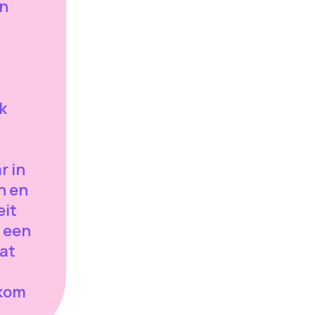
n
k
r in
n en
eit
 een
at
lkom