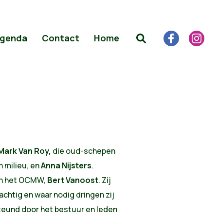
genda
Contact
Home
Mark Van Roy,
die oud-schepen
n milieu, en
Anna Nijsters
.
in het OCMW,
Bert Vanoost
. Zij
chtig en waar nodig dringen zij
steund door het bestuur en leden