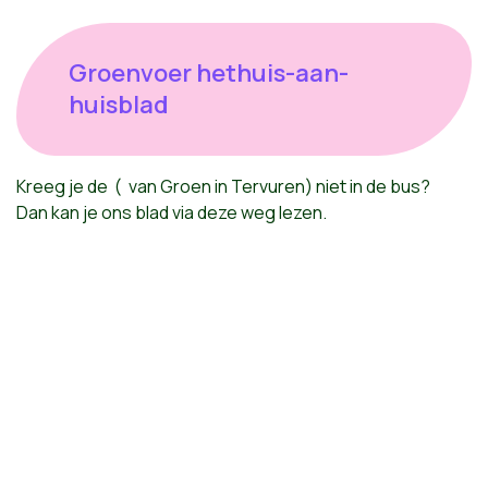
Groenvoer hethuis-aan-
huisblad
Kreeg je de
(
van
Groen
in
Tervuren
)
niet
in de bus?
Dan
kan
je
ons
blad
via
deze
weg
lezen
.