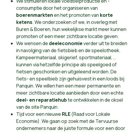
We stimuleren lokale voedselproductie en -
consumptie door het organiseren van
boerenmarkten
en het promoten van
korte
ketens
. We onderzoeken of we, in overleg met
Buren & Boeren, hun wekelijkse markt meer kunnen
promoten of een meer zichtbare locatie geven.
We wensen de
deeleconomie
verder uit te breiden
in navolging van de fietsbieb en de speelotheek.
Kampeermateriaal, skigerief, sportmateriaal, …
kunnen via hetzelfde principe als speelgoed of
fietsen geschonken en uitgeleend worden. De
fiets- en speelbieb zijn gehuisvest in een loods bij
Panquin. We willen hen een meer permanente en
meer zichtbare locatie aanbieden door een echte
deel- en reparatiehub
te ontwikkelen in de oksel
van de site Panquin.
Tijd voor een nieuwe
RLE
(Raad voor Lokale
Economie). We gaan op zoek met de Tervuurse
ondernemers naar de juiste formule voor een door