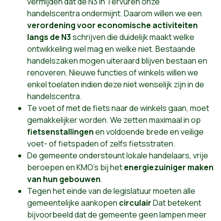
vermijden dat de N3 in Tervuren onze
handelscentra ondermijnt. Daarom willen we een
verordening voor economische activiteiten
langs de N3
schrijven die duidelijk maakt welke
ontwikkeling wel mag en welke niet. Bestaande
handelszaken mogen uiteraard blijven bestaan en
renoveren. Nieuwe functies of winkels willen we
enkel toelaten indien deze niet wenselijk zijn in de
handelscentra.
Te voet of met de fiets naar de winkels gaan, moet
gemakkelijker worden. We zetten maximaal in op
fietsenstallingen
en voldoende brede en veilige
voet- of fietspaden of zelfs fietsstraten.
De gemeente ondersteunt lokale handelaars, vrije
beroepen en KMO’s bij het
energiezuiniger maken
van hun gebouwen
.
Tegen het einde van de legislatuur moeten alle
gemeentelijke aankopen
circulair
Dat betekent
bijvoorbeeld dat de gemeente geen lampen meer