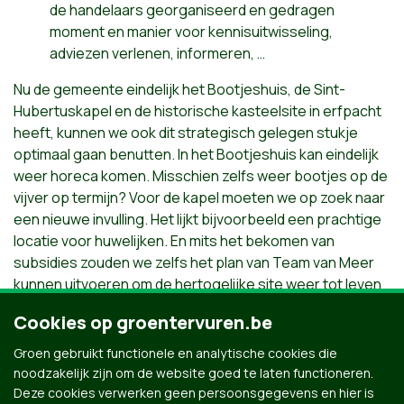
de handelaars georganiseerd en gedragen
moment en manier voor kennisuitwisseling,
adviezen verlenen, informeren, …
Nu de gemeente eindelijk het Bootjeshuis, de Sint-
Hubertuskapel en de historische kasteelsite in erfpacht
heeft, kunnen we ook dit strategisch gelegen stukje
optimaal gaan benutten. In het Bootjeshuis kan eindelijk
weer horeca komen. Misschien zelfs weer bootjes op de
vijver op termijn? Voor de kapel moeten we op zoek naar
een nieuwe invulling. Het lijkt bijvoorbeeld een prachtige
locatie voor huwelijken. En mits het bekomen van
subsidies zouden we zelfs het plan van Team van Meer
kunnen uitvoeren om de hertogelijke site weer tot leven
te brengen met wandelpaden. Misschien zelfs een
Cookies op groentervuren.be
oversteek van aan de hertogelijke site richting museum?
Op die manier brengen we letterlijk de vele toeristen in
Groen gebruikt functionele en analytische cookies die
ons handelscentrum.
noodzakelijk zijn om de website goed te laten functioneren.
Deze cookies verwerken geen persoonsgegevens en hier is