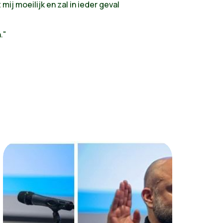
mij moeilijk en zal in ieder geval
."