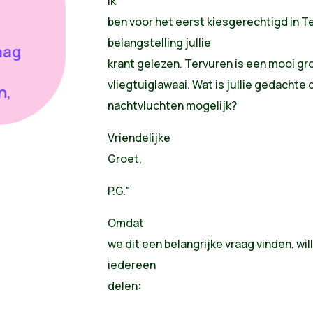
Ik
ben voor het eerst kiesgerechtigd in T
belangstelling jullie
aag
krant gelezen. Tervuren is een mooi g
vliegtuiglawaai. Wat is jullie gedachte 
n,
nachtvluchten mogelijk?
Vriendelijke
Groet,
P.G."
Omdat
we dit een belangrijke vraag vinden, w
iedereen
delen: