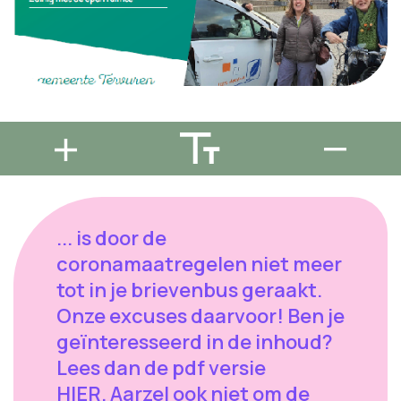
... is door de
coronamaatregelen niet meer
tot in je brievenbus geraakt.
Onze excuses daarvoor! Ben je
geïnteresseerd in de inhoud?
Lees dan de pdf versie
HIER. Aarzel ook niet om de