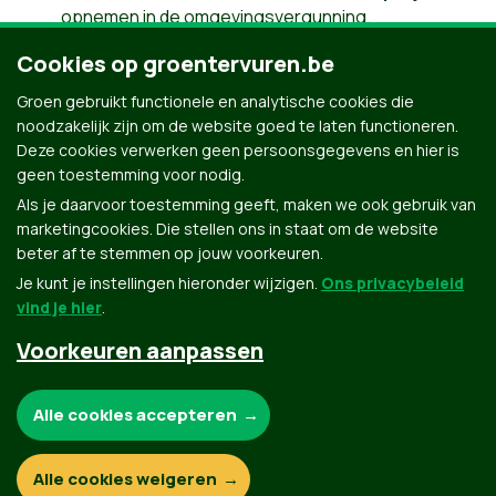
opnemen in de omgevingsvergunning.
De publieke ruimte wordt zo ingericht dat ze
Cookies op groentervuren.be
optimaal kan gebruikt worden door jong en oud,
mobiel en mindermobiel. Voldoende rustbanken en
Groen gebruikt functionele en analytische cookies die
groen maken de publieke ruimte aangenamer.
noodzakelijk zijn om de website goed te laten functioneren.
Deze cookies verwerken geen persoonsgegevens en hier is
terug naar overzicht
geen toestemming voor nodig.
Als je daarvoor toestemming geeft, maken we ook gebruik van
marketingcookies. Die stellen ons in staat om de website
beter af te stemmen op jouw voorkeuren.
Je kunt je instellingen hieronder wijzigen.
Ons privacybeleid
vind je hier
.
Voorkeuren aanpassen
Groen.be
Noodzakelijke cookies:
Alle cookies accepteren
Contact
Privacybeleid
Functionele en analytische cookies:
Alle cookies weigeren