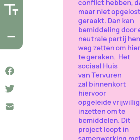
conflict hebben, d
maar niet opgelos
geraakt. Dan kan
bemiddeling door 
neutrale partij he
weg zetten om hier
te geraken. Het
sociaal Huis
van Tervuren
zal binnenkort
hiervoor
opgeleide vrijwilli
inzetten om te
bemiddelen. Dit
project loopt in
samenwerking met