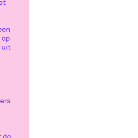
at
t
een
n op
 uit
gers
 de