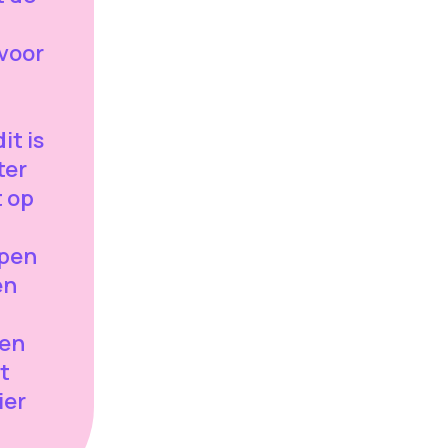
 voor
it is
ter
 op
epen
en
ten
et
ier