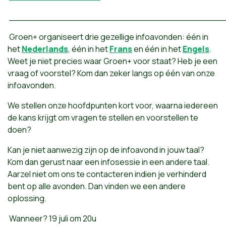
_______________________________________
Groen+ organiseert drie gezellige infoavonden: één in
het
Nederlands
, één in het
Frans
en één in het
Engels
.
Weet je niet precies waar Groen+ voor staat? Heb je een
vraag of voorstel? Kom dan zeker langs op één van onze
infoavonden.
We stellen onze hoofdpunten kort voor, waarna iedereen
de kans krijgt om vragen te stellen en voorstellen te
doen?
Kan je niet aanwezig zijn op de infoavond in jouw taal?
Kom dan gerust naar een infosessie in een andere taal.
Aarzel niet om ons te contacteren indien je verhinderd
bent op alle avonden. Dan vinden we een andere
oplossing.
Wanneer? 19 juli om 20u