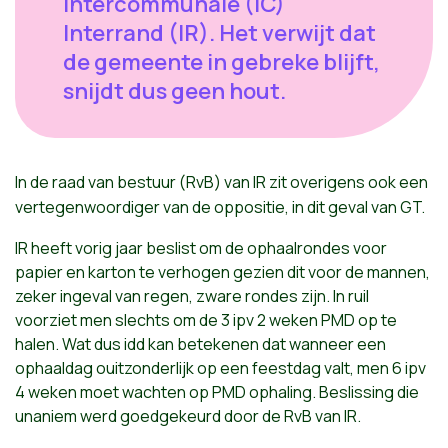
Intercommunale (IC)
Interrand (IR). Het verwijt dat
de gemeente in gebreke blijft,
snijdt dus geen hout.
In de
raad
van
bestuur
(
RvB
) van
IR
zit
overigens
ook
een
vertegenwoordiger
van de
oppositie
, in
dit
geval
van GT.
IR heeft vorig jaar beslist om de ophaalrondes voor
papier en karton te verhogen gezien dit voor de mannen,
zeker ingeval van regen, zware rondes zijn. In ruil
voorziet men slechts om de 3 ipv 2 weken PMD op te
halen. Wat dus idd kan betekenen dat wanneer een
ophaaldag ouitzonderlijk op een feestdag valt, men 6 ipv
4 weken moet wachten op PMD ophaling. Beslissing die
unaniem werd goedgekeurd door de RvB van IR.