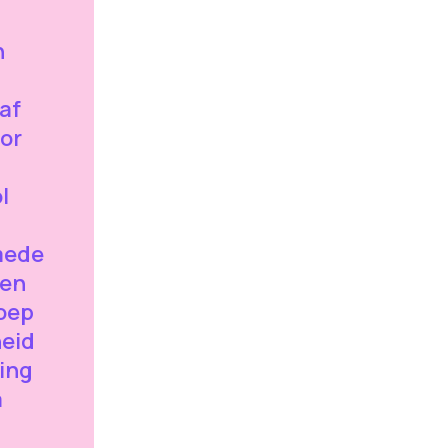
n
af
oor
l
 mede
een
oep
heid
ing
a