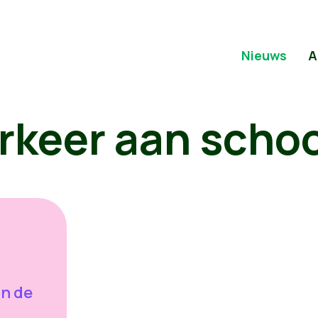
Nieuws
A
erkeer aan scho
n de