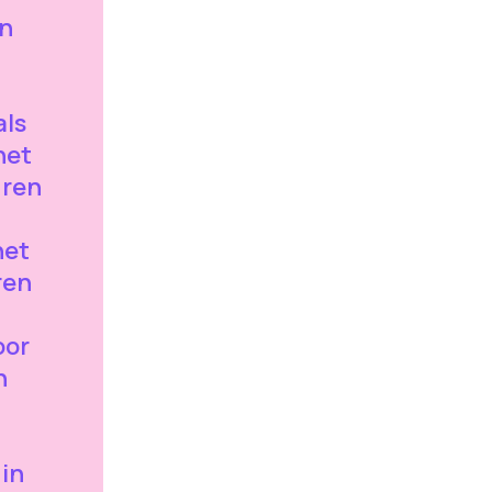
en
als
het
uren
het
ren
oor
n
 in