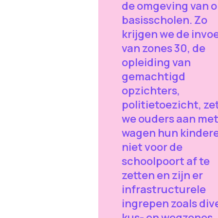
de omgeving van 
basisscholen. Zo
krijgen we de invo
van zones 30, de
opleiding van
gemachtigd
opzichters,
politietoezicht, ze
we ouders aan met
wagen hun kinder
niet voor de
schoolpoort af te
zetten en zijn er
infrastructurele
ingrepen zoals div
kus- en wegzones.