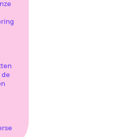
onze
ering
tten
 de
en
erse